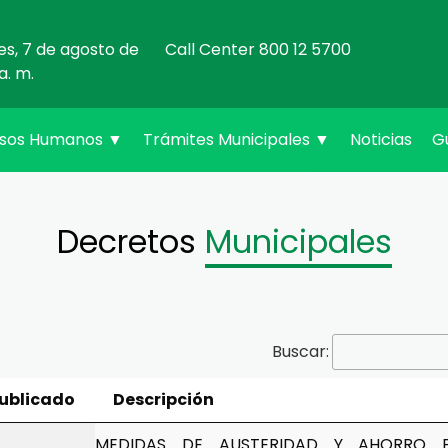
nes, 7 de agosto de
Call Center 800 12 5700
a. m.
rsos Humanos
▼
Trámites Municipales
▼
Noticias
G
Decretos
Municipales
Buscar:
ublicado
Descripción
MEDIDAS DE AUSTERIDAD Y AHORRO P