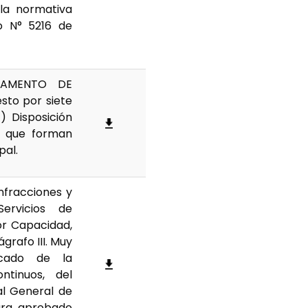
la normativa
o N° 5216 de
GLAMENTO DE
sto por siete
1) Disposición
, que forman
pal.
Infracciones y
ervicios de
or Capacidad,
grafo III. Muy
icado de la
ntinuos, del
l General de
ura, aprobado