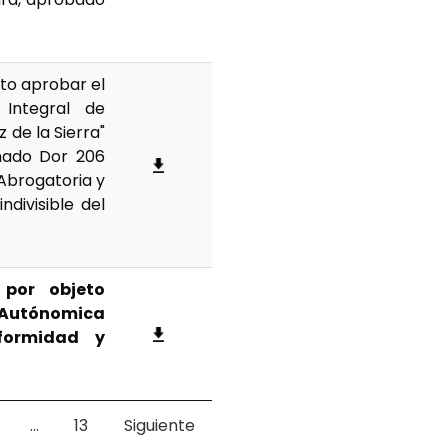
eto aprobar el
 Integral de
 de la Sierra"
rmado Dor 206
n Abrogatoria y
divisible del
 por objeto
Autónomica
formidad y
…
13
Siguiente