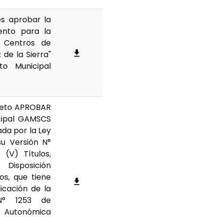
es aprobar la
mento para la
s Centros de
de la Sierra"
o Municipal
bjeto APROBAR
cipal GAMSCS
ada por la Ley
u Versión N°
(V) Títulos,
 Disposición
os, que tiene
icación de la
N° 1253 de
 Autonómica