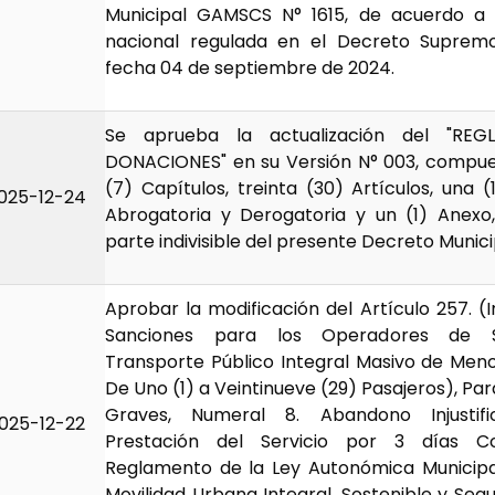
Municipal GAMSCS N° 1615, de acuerdo a 
nacional regulada en el Decreto Suprem
fecha 04 de septiembre de 2024.
Se aprueba la actualización del "RE
DONACIONES" en su Versión N° 003, compue
(7) Capítulos, treinta (30) Artículos, una (
025-12-24
Abrogatoria y Derogatoria y un (1) Anexo
parte indivisible del presente Decreto Munici
Aprobar la modificación del Artículo 257. (
Sanciones para los Operadores de S
Transporte Público Integral Masivo de Men
De Uno (1) a Veintinueve (29) Pasajeros), Pará
Graves, Numeral 8. Abandono Injustif
025-12-22
Prestación del Servicio por 3 días Co
Reglamento de la Ley Autonómica Municipa
Movilidad Urbana Integral, Sostenible y Seg