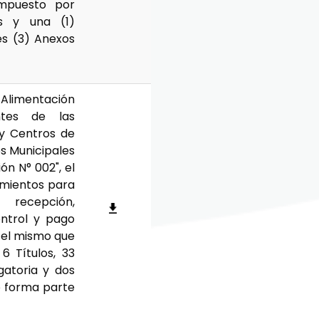
ompuesto por
os y una (1)
es (3) Anexos
 Alimentación
ntes de las
 y Centros de
os Municipales
ón N° 002", el
imientos para
recepción,
ontrol y pago
 el mismo que
6 Títulos, 33
gatoria y dos
o forma parte