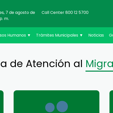
nes, 7 de agosto de
Call Center 800 12 5700
p. m.
rsos Humanos
▼
Trámites Municipales
▼
Noticias
G
a de Atención al
Migr