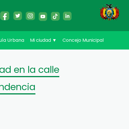
uía Urbana
Mi ciudad
▼
Concejo Municipal
d en la calle
endencia