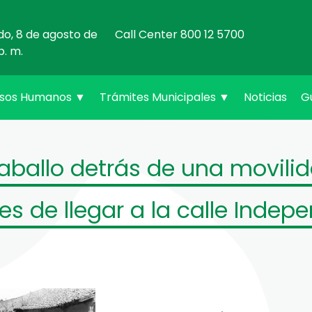
do, 8 de agosto de
Call Center 800 12 5700
p. m.
rsos Humanos
▼
Trámites Municipales
▼
Noticias
G
aballo detrás de una movilida
tes de llegar a la calle Indep