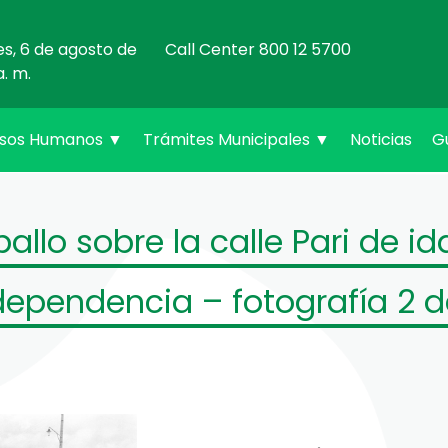
es, 6 de agosto de
Call Center 800 12 5700
a. m.
rsos Humanos
▼
Trámites Municipales
▼
Noticias
G
allo sobre la calle Pari de ida
dependencia – fotografía 2 d