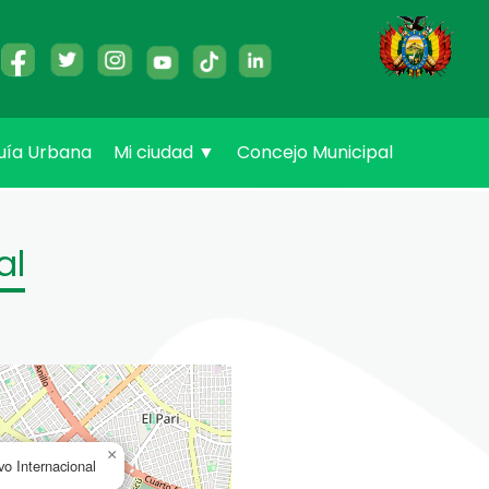
uía Urbana
Mi ciudad
▼
Concejo Municipal
al
×
o Internacional