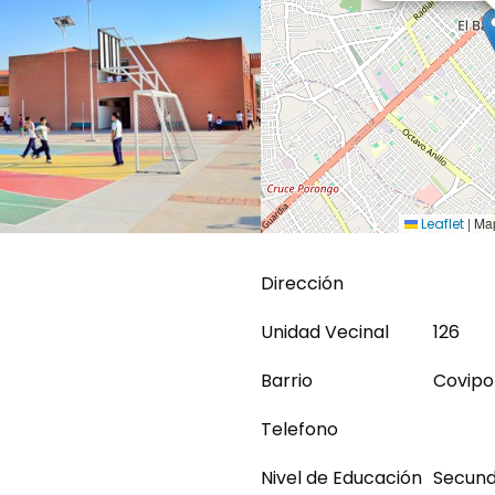
|
Map
Leaflet
Dirección
Unidad Vecinal
126
Barrio
Covipol
Telefono
Nivel de Educación
Secund