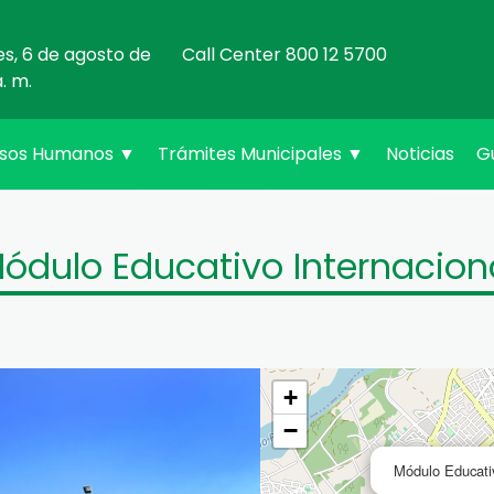
es, 6 de agosto de
Call Center 800 12 5700
a. m.
rsos Humanos
▼
Trámites Municipales
▼
Noticias
G
ódulo Educativo Internacion
+
−
Módulo Educativ