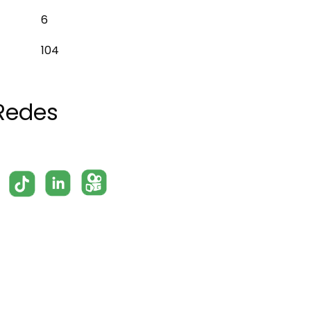
6
104
Redes