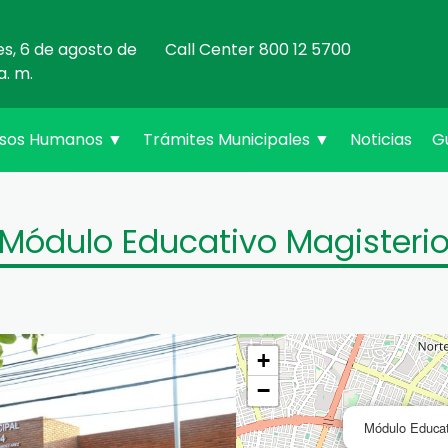
es, 6 de agosto de
Call Center 800 12 5700
a. m.
rsos Humanos
▼
Trámites Municipales
▼
Noticias
G
Módulo Educativo Magisteri
+
−
Módulo Educat