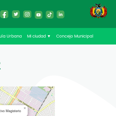
uía Urbana
Mi ciudad
▼
Concejo Municipal
o
×
ivo Magisterio