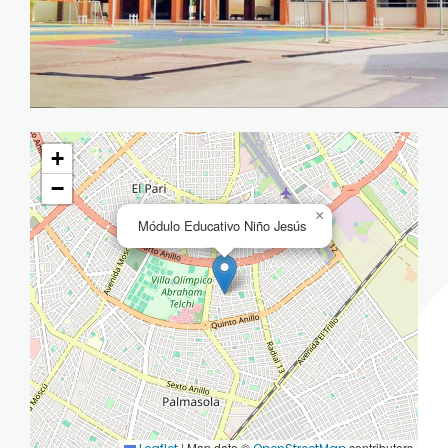
+
−
×
Módulo Educativo Niño Jesús
|
Map data ©
contributors