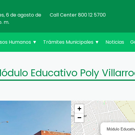
es, 6 de agosto de
Call Center 800 12 5700
p. m.
rsos Humanos
▼
Trámites Municipales
▼
Noticias
G
ódulo Educativo Poly Villarro
+
−
Módulo Educativo