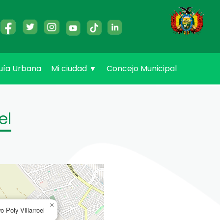
uía Urbana
Mi ciudad
▼
Concejo Municipal
el
×
 Poly Villarroel