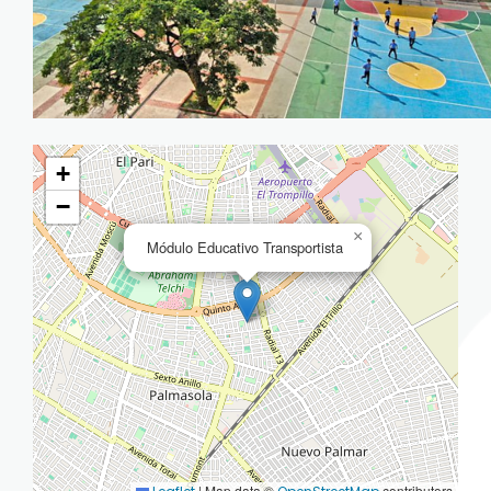
+
−
×
Módulo Educativo Transportista
|
Map data ©
contributors