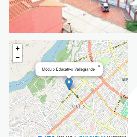
+
−
×
Módulo Educativo Vallegrande
|
Map data ©
contributors