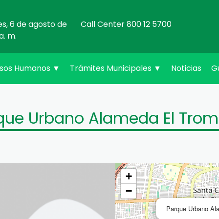
es, 6 de agosto de
Call Center 800 12 5700
a. m.
rsos Humanos
▼
Trámites Municipales
▼
Noticias
G
que Urbano Alameda El Tromp
+
−
Parque Urbano Ala