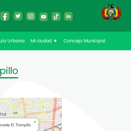
uía Urbana
Mi ciudad
▼
Concejo Municipal
illo
×
meda El Trompillo