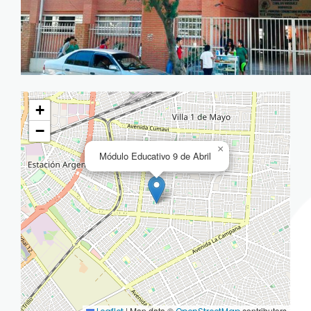
+
−
×
Módulo Educativo 9 de Abril
|
Map data ©
contributors