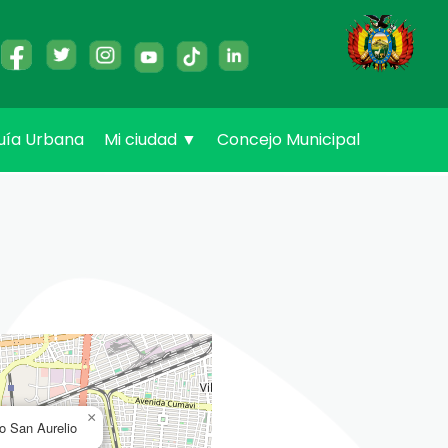
uía Urbana
Mi ciudad
▼
Concejo Municipal
×
o San Aurelio