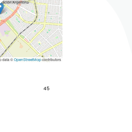
 data ©
contributors
OpenStreetMap
45