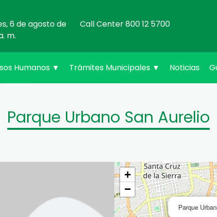
es, 6 de agosto de
Call Center 800 12 5700
a. m.
rsos Humanos
▼
Trámites Municipales
▼
Noticias
G
Parque Urbano San Aurelio
+
−
Parque Urban