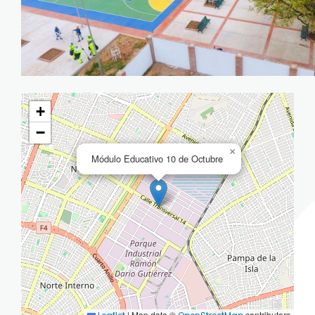
+
−
×
Módulo Educativo 10 de Octubre
|
Map data ©
contributors