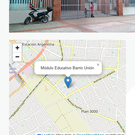
+
−
×
Módulo Educativo Barrio Unión
|
Map data ©
contributors