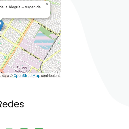
×
e la Alegría – Virgen de
 data ©
contributors
OpenStreetMap
Redes