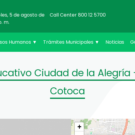
oles, 5 de agosto de
Call Center 800 12 5700
p. m.
rsos Humanos
▼
Trámites Municipales
▼
Noticias
G
cativo Ciudad de la Alegría 
Cotoca
+