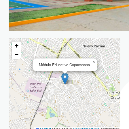
+
−
×
Módulo Educativo Copacabana
|
Map data ©
contributors